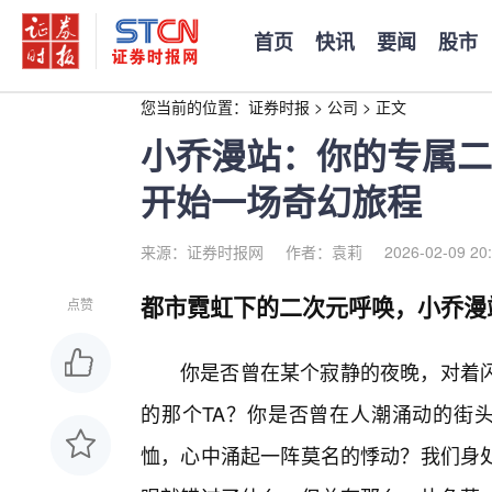
首页
快讯
要闻
股市
您当前的位置：
证券时报
>
公司
>
正文
小乔漫站：你的专属二
开始一场奇幻旅程
来源：证券时报网
作者：袁莉
2026-02-09 20
都市霓虹下的二次元呼唤，小乔漫
点赞
你是否曾在某个寂静的夜晚，对着
的那个TA？你是否曾在人潮涌动的街头
恤，心中涌起一阵莫名的悸动？我们身