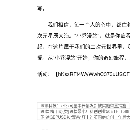
写。
我们相信，每一个人的心中，都住
次元星辰大海。“小乔漫站”，就是你启
起，在这片属于我们的二次元世界里，尽
爱。从“小乔漫站”开始，你的奇幻旅程
活动：【
hKszRFt4WyWwhC373uUSCF
臻镭科技：<公>司董事长郁发新被实施留置措施
跌‘幅’榜丨同{类}跌幅最小！科创创业50ETF（5883
英,镑GBPUSD被“双杀”盯上？英国房价创十年